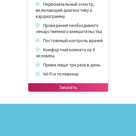
Первоначальный осмотр,
включающий диагностику и
в
кардиограмму
к
Проведение необходимого
лекарственного вмешательства
в
Постоянный контроль врачей
Комфортная комната на 4
человека
ч
Прием пищи три раза в день
Wi-Fi и телевизор
Заказать