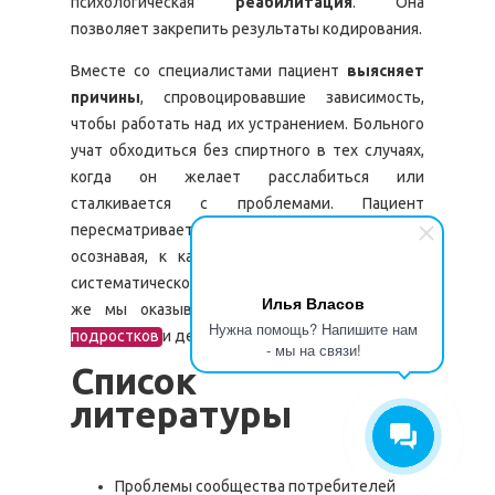
психологическая
реабилитация
. Она
позволяет закрепить результаты кодирования.
Вместе со специалистами пациент
выясняет
причины
, спровоцировавшие зависимость,
чтобы работать над их устранением. Больного
учат обходиться без спиртного в тех случаях,
когда он желает расслабиться или
сталкивается с проблемами. Пациент
пересматривает свое отношение к жизни,
осознавая, к каким последствиям приводит
систематическое употребление алкоголя. Так
Илья Власов
же мы оказываем
лечение алкоголизма у
Нужна помощь? Напишите нам
подростков
и детей любого возраста.
- мы на связи!
Список
литературы
Проблемы сообщества потребителей