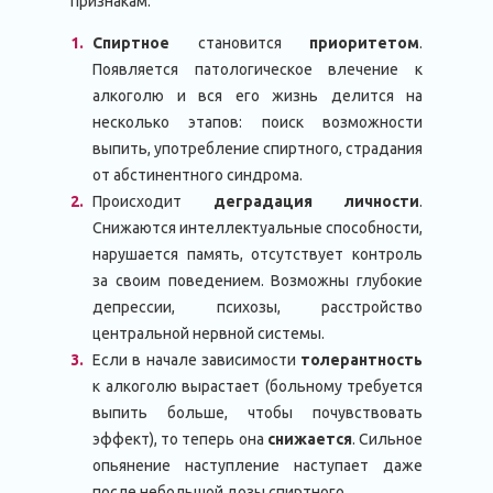
признакам:
Спиртное
становится
приоритетом
.
Появляется патологическое влечение к
алкоголю и вся его жизнь делится на
несколько этапов: поиск возможности
выпить, употребление спиртного, страдания
от абстинентного синдрома.
Происходит
деградация личности
.
Снижаются интеллектуальные способности,
нарушается память, отсутствует контроль
за своим поведением. Возможны глубокие
депрессии, психозы, расстройство
центральной нервной системы.
Если в начале зависимости
толерантность
к алкоголю вырастает (больному требуется
выпить больше, чтобы почувствовать
эффект), то теперь она
снижается
. Сильное
опьянение наступление наступает даже
после небольшой дозы спиртного.