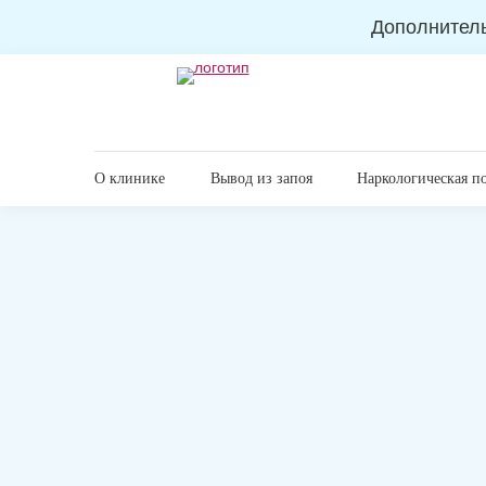
Дополнител
О клинике
Вывод из запоя
Наркологическая п
Главная
Реабилитация
Реабилитация наркозави