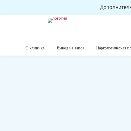
Дополнител
О клинике
Вывод из запоя
Наркологическая п
Главная
Лечение алкоголизма
Принудительное л