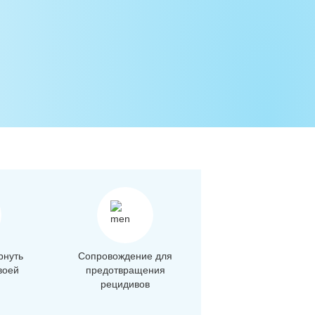
рнуть
Сопровождение для
воей
предотвращения
рецидивов