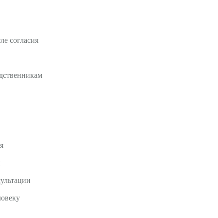
ле согласия
одственникам
я
и
сультации
ловеку