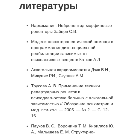
литературы
Наркомания. Нейропептид-морфиновые
рецепторы Зайцев С.В.
Модели психотерапевтической помощи в
программах медико-социальной
реабилитации зависимых от
психоактивных веществ Катков А.Л.
Алкогольная кардиомиопатия Дзяк В.Н.,
Микунис Р.И., Скупник А.М.
Трусова А. В. Применение техники
репертуарных решеток в
психодиагностике больных с алкогольной
зависимостью // Обозрение психиатрии и
мед. пси-хол. — 2005. — № 2. — С. 12-
16.
Пауков В. С., Воронина Т. М, Кириллов Ю.
А., Малышева Е. М. Структурно-