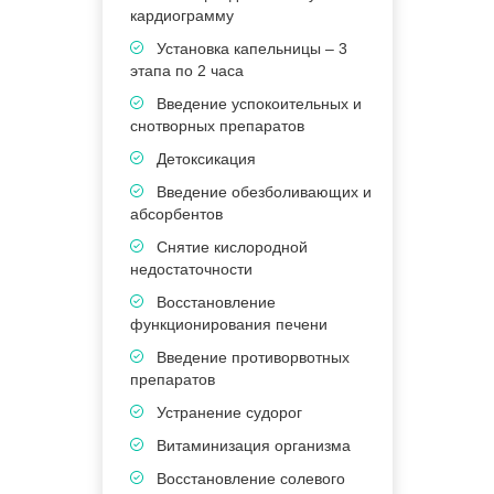
кардиограмму
Установка капельницы – 3
этапа по 2 часа
в
Введение успокоительных и
к
снотворных препаратов
Детоксикация
э
Введение обезболивающих и
абсорбентов
п
Снятие кислородной
недостаточности
Восстановление
П
функционирования печени
5
Введение противорвотных
В
препаратов
в
Устранение судорог
Витаминизация организма
Восстановление солевого