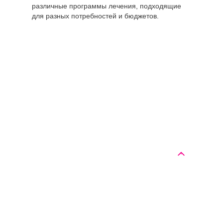
различные программы лечения, подходящие
для разных потребностей и бюджетов.
Цены по
Стоимость,
направлению "Вывод
руб
из запоя"
Вывод из запоя Эконом
от 2550 руб.
Вывод из запоя
от 5050 руб.
«Максимум»
Капельница от запоя
от 2550 руб.
Капельница от
от 2550 руб.
похмелья