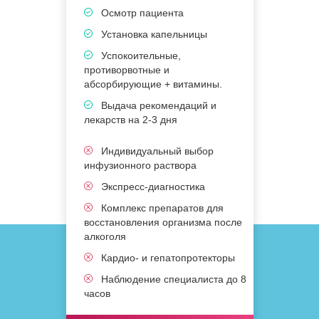
Осмотр пациента
Установка капельницы
Успокоительные,
противорвотные и
п
абсорбирующие + витамины.
а
Выдача рекомендаций и
лекарств на 2-3 дня
л
Индивидуальный выбор
и
инфузионного раствора
Экспресс-диагностика
Комплекс препаратов для
восстановления организма после
в
алкоголя
а
Кардио- и гепатопротекторы
Наблюдение специалиста до 8
часов
ч