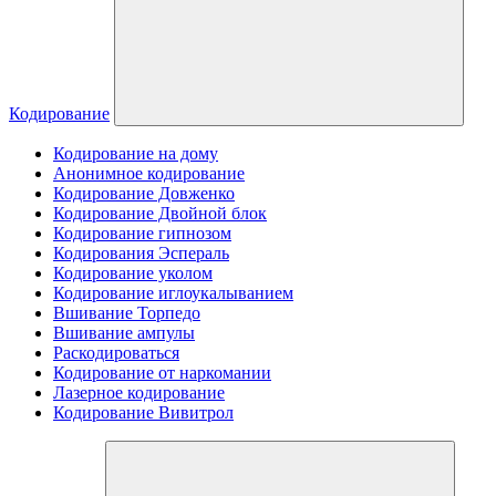
Кодирование
Кодирование на дому
Анонимное кодирование
Кодирование Довженко
Кодирование Двойной блок
Кодирование гипнозом
Кодирования Эспераль
Кодирование уколом
Кодирование иглоукалыванием
Вшивание Торпедо
Вшивание ампулы
Раскодироваться
Кодирование от наркомании
Лазерное кодирование
Кодирование Вивитрол