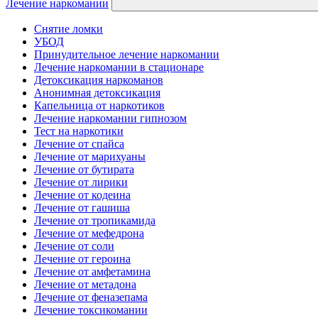
Лечение наркомании
Снятие ломки
УБОД
Принудительное лечение наркомании
Лечение наркомании в стационаре
Детоксикация наркоманов
Анонимная детоксикация
Капельница от наркотиков
Лечение наркомании гипнозом
Тест на наркотики
Лечение от спайса
Лечение от марихуаны
Лечение от бутирата
Лечение от лирики
Лечение от кодеина
Лечение от гашиша
Лечение от тропикамида
Лечение от мефедрона
Лечение от соли
Лечение от героина
Лечение от амфетамина
Лечение от метадона
Лечение от феназепама
Лечение токсикомании